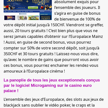
absolument exquis pour
l’ensemble des joueurs. Il
s’agira en guise de bonus
de bienvenue de 100% de
votre dépôt initial jusqu’à 150CHF. Viendront se greffer,
aussi, 20 tours gratuits ! C’est bien plus que vous ne
serez jamais capables d’obtenir sur l’Europalace Mainz
! Aussi, en guise de second bonus, vous pourrez
compter sur 50% de votre second dépôt, soit jusqu’à
350CHF et 30 tours gratuits ! Laissez-nous vous dire,
qu’avec le nombre de gains que pourront vous avoir
ces bonus, vous pourriez enchainer les rendez-vous
amoureux à l’Europalace cinéma !
La panoplie de tous les jeux exceptionnels conçus
par le logiciel Microgaming sur le casino euro
palace !
L’ensemble des jeux d’Europalace, des slots aux jeux de
blackjack sans oublier le vidéo poker, le craps et la