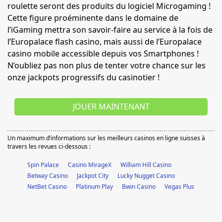
roulette seront des produits du logiciel Microgaming !
Cette figure proéminente dans le domaine de
l’iGaming mettra son savoir-faire au service à la fois de
l’Europalace flash casino, mais aussi de l’Europalace
casino mobile accessible depuis vos Smartphones !
N’oubliez pas non plus de tenter votre chance sur les
onze jackpots progressifs du casinotier !
JOUER MAINTENANT
Un maximum d’informations sur les meilleurs casinos en ligne suisses à
travers les revues ci-dessous :
Spin Palace
Casino MirageX
William Hill Casino
Betway Casino
Jackpot City
Lucky Nugget Casino
NetBet Casino
Platinum Play
Bwin Casino
Vegas Plus