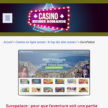
☰
Accueil
Casinos en ligne suisses : le top des sites suisses !
EuroPalace
Europalace : pour que l’aventure soit une partie